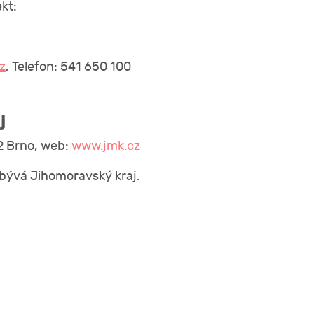
kt:
z
, Telefon: 541 650 100
j
2 Brno, web:
www.jmk.cz
ývá Jihomoravský kraj.